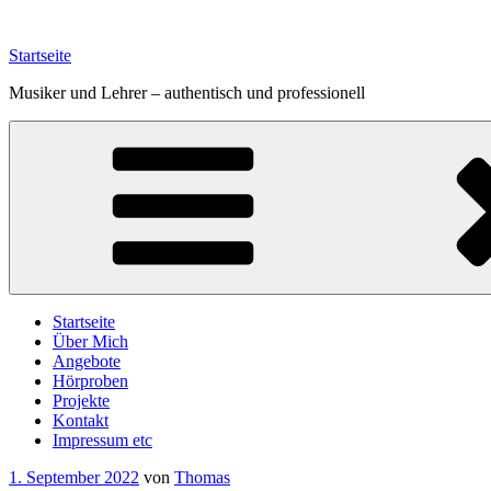
Zum
Inhalt
Startseite
springen
Musiker und Lehrer – authentisch und professionell
Startseite
Über Mich
Angebote
Hörproben
Projekte
Kontakt
Impressum etc
Veröffentlicht
1. September 2022
von
Thomas